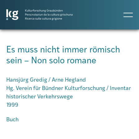
DE
IT
RM
Es muss nicht immer römisch
sein – Non solo romane
Projects
Hansjürg Gredig / Arne Hegland
Publicaziuns
Hg. Verein für Bündner Kulturforschung / Inventar
historischer Verkehrswege
1999
Persunas
Buch
Agenda