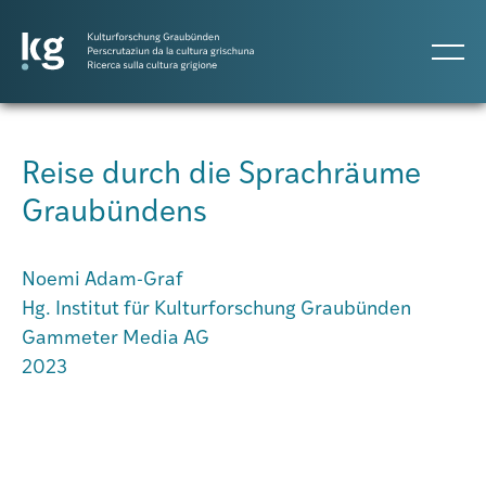
DE
IT
RM
Reise durch die Sprachräume
Graubündens
Projects
Noemi Adam-Graf
Publicaziuns
Hg. Institut für Kulturforschung Graubünden
Gammeter Media AG
2023
Persunas
Agenda