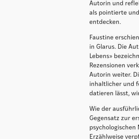
Autorin und refle
als pointierte un
entdecken.
Faustine erschien
in Glarus. Die Au
Lebens» bezeichne
Rezensionen verka
Autorin weiter. D
inhaltlicher und 
datieren lässt, wi
Wie der ausführl
Gegensatz zur er
psychologischen M
Erzählweise verpf