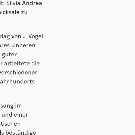
t, Silvia Andrea
hicksale zu
lag von J. Vogel
ihres «inneren
 guter
r arbeitete die
 verschiedener
 Jahrhunderts
ssung im
 und einer
stischen
als beständige