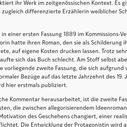
ktiert ihr Werk im zeitgenössischen Kontext. Es gil
d zugleich differenzierte Erzählerin weiblicher Sc
 in einer ersten Fassung 1889 im Kommissions-Ver
torin hatte ihren Roman, den sie als Schilderung 
te, auf eigene Kosten drucken lassen. Trotz sehr
ufte sich das Buch schlecht. Am Stoff selbst abe
ie vorliegende zweite Fassung, die sich aufgrund
formaler Bezüge auf das letzte Jahrzehnt des 19.
rd hier erstmals publiziert.
iche Kommentar herausarbeitet, ist die zweite Fa
sten, die zwischen allegorisierendem Ideenroman
otivation des Geschehens changiert, einer reali
lichtet. Die Entwicklung der Protagonistin wird 