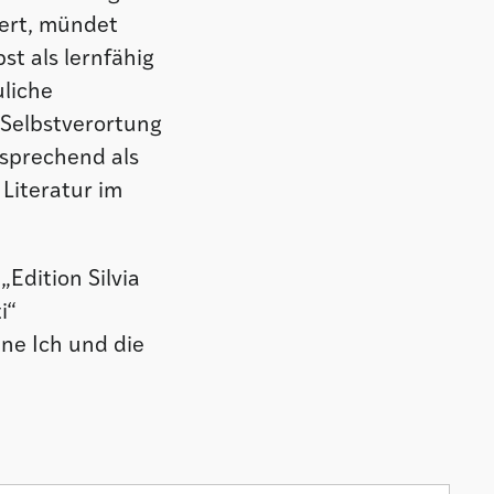
ert, mündet
bst als lernfähig
uliche
 Selbstverortung
tsprechend als
Literatur im
„Edition Silvia
i“
ene Ich und die