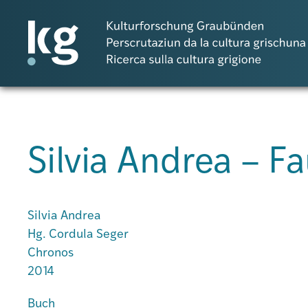
DE
IT
RM
Silvia Andrea – F
Projects
Publicaziuns
Silvia Andrea
Hg. Cordula Seger
Chronos
Persunas
2014
Agenda
Buch