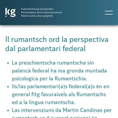
DE
IT
RM
Il rumantsch ord la perspectiva
dal parlamentari federal
Projects
La preschientscha rumantscha sin
Publicaziuns
palancà federal ha ina gronda muntada
psicologica per la Rumantschia.
Ils/las parlamentari(a)s federal(a)s èn en
Persunas
general fitg favuraivels als Rumantschs
ed a la lingua rumantscha.
Agenda
Las intervenziuns da Martin Candinas per