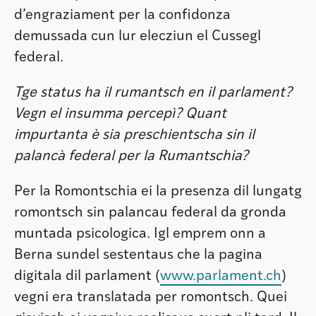
d’engraziament per la confidonza
demussada cun lur elecziun el Cussegl
federal.
Tge status ha il rumantsch en il parlament?
Vegn el insumma percepì? Quant
impurtanta è sia preschientscha sin il
palancà federal per la Rumantschia?
Per la Romontschia ei la presenza dil lungatg
romontsch sin palancau federal da gronda
muntada psicologica. Igl emprem onn a
Berna sundel sestentaus che la pagina
digitala dil parlament (
www.parlament.ch
)
vegni era translatada per romontsch. Quei