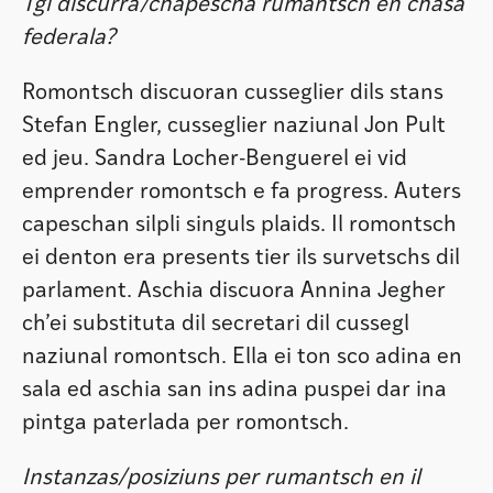
Tgi discurra/chapescha rumantsch en chasa
federala?
Romontsch discuoran cusseglier dils stans
Stefan Engler, cusseglier naziunal Jon Pult
ed jeu. Sandra Locher-Benguerel ei vid
emprender romontsch e fa progress. Auters
capeschan silpli singuls plaids. Il romontsch
ei denton era presents tier ils survetschs dil
parlament. Aschia discuora Annina Jegher
ch’ei substituta dil secretari dil cussegl
naziunal romontsch. Ella ei ton sco adina en
sala ed aschia san ins adina puspei dar ina
pintga paterlada per romontsch.
Instanzas/posiziuns per rumantsch en il