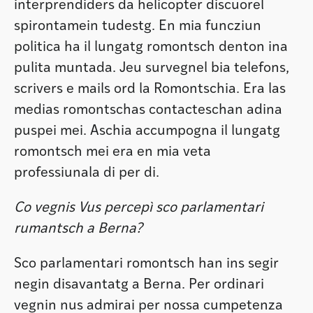
interprendiders da helicopter discuorel
spirontamein tudestg. En mia funcziun
politica ha il lungatg romontsch denton ina
pulita muntada. Jeu survegnel bia telefons,
scrivers e mails ord la Romontschia. Era las
medias romontschas contacteschan adina
puspei mei. Aschia accumpogna il lungatg
romontsch mei era en mia veta
professiunala di per di.
Co vegnis Vus percepì sco parlamentari
rumantsch a Berna?
Sco parlamentari romontsch han ins segir
negin disavantatg a Berna. Per ordinari
vegnin nus admirai per nossa cumpetenza