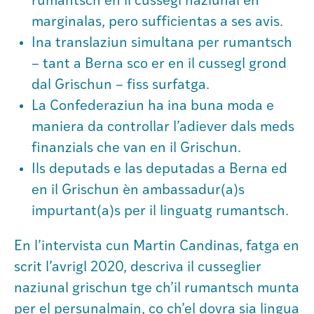
rumantsch en il cussegl naziunal èn
marginalas, pero sufficientas a ses avis.
Institut
Ina translaziun simultana per rumantsch
– tant a Berna sco er en il cussegl grond
Societad
dal Grischun – fiss surfatga.
La Confederaziun ha ina buna moda e
Atlas GR
maniera da controllar l’adiever dals meds
finanzials che van en il Grischun.
Ils deputads e las deputadas a Berna ed
en il Grischun èn ambassadur(a)s
impurtant(a)s per il linguatg rumantsch.
En l’intervista cun Martin Candinas, fatga en
scrit l’avrigl 2020, descriva il cusseglier
naziunal grischun tge ch’il rumantsch munta
per el persunalmain, co ch’el dovra sia lingua