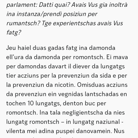
parlament: Datti quai? Avais Vus gia inoltrà
ina instanza/prendì posiziun per
rumantsch? Tge experientschas avais Vus
fatg?
Jeu haiel duas gadas fatg ina damonda
ell’ura da damonda per romontsch. Ei mava
per damondas davart il diever da lungatgs
tier acziuns per la prevenziun da sida e per
la prevenziun da nicotin. Omisduas acziuns
da prevenziun ein vegnidas lantschadas en
tochen 10 lungatgs, denton buc per
romontsch. Ina tala negligientscha da nies
lungatg romontsch – in lungatg naziunal -
vilenta mei adina puspei danovamein. Nus