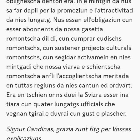
oblighescha denton era. In e mintgin da nus
sa far dapli per la promoziun e l’attractivitad
da nies lungatg. Nus essan ell’obligaziun cun
esser abonnents da nossa gasetta
romontscha dil di, cun cumprar cudischs
romontschs, cun sustener projects culturals
romontschs, cun segidar activamein en nies
mintgadi che nossa viarva e schientscha
romontscha anfli l’accoglientscha meritada
en tuttas regiuns da nies cantun ed ordvart.
Era en tschien onns duei la Svizra esser ina
tiara cun quater lungatgs ufficials che
vegnan tgirai e duvrai cun gust e plascher.
Signur Candinas, grazia zunt fitg per Vossas
explicaziuns.