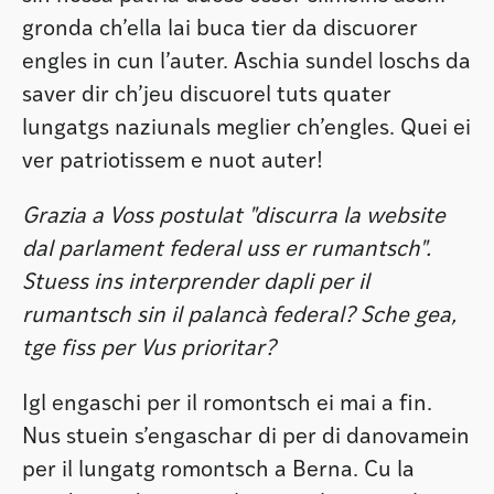
gronda ch’ella lai buca tier da discuorer
engles in cun l’auter. Aschia sundel loschs da
saver dir ch’jeu discuorel tuts quater
lungatgs naziunals meglier ch’engles. Quei ei
ver patriotissem e nuot auter!
Grazia a Voss postulat "discurra la website
dal parlament federal uss er rumantsch".
Stuess ins interprender dapli per il
rumantsch sin il palancà federal? Sche gea,
tge fiss per Vus prioritar?
Igl engaschi per il romontsch ei mai a fin.
Nus stuein s’engaschar di per di danovamein
per il lungatg romontsch a Berna. Cu la