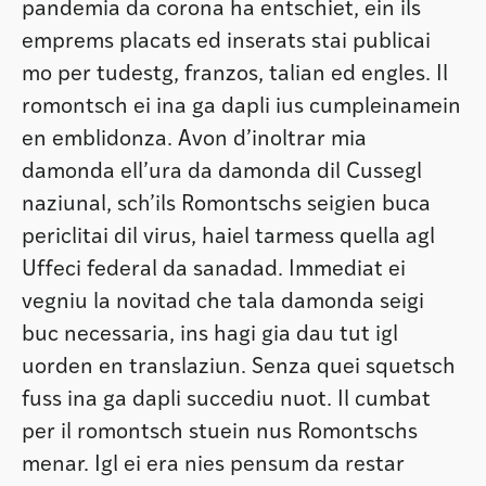
pandemia da corona ha entschiet, ein ils
emprems placats ed inserats stai publicai
mo per tudestg, franzos, talian ed engles. Il
romontsch ei ina ga dapli ius cumpleinamein
en emblidonza. Avon d’inoltrar mia
damonda ell’ura da damonda dil Cussegl
naziunal, sch’ils Romontschs seigien buca
periclitai dil virus, haiel tarmess quella agl
Uffeci federal da sanadad. Immediat ei
vegniu la novitad che tala damonda seigi
buc necessaria, ins hagi gia dau tut igl
uorden en translaziun. Senza quei squetsch
fuss ina ga dapli succediu nuot. Il cumbat
per il romontsch stuein nus Romontschs
menar. Igl ei era nies pensum da restar