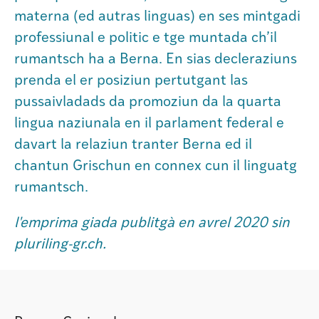
materna (ed autras linguas) en ses mintgadi
professiunal e politic e tge muntada ch’il
rumantsch ha a Berna. En sias decleraziuns
prenda el er posiziun pertutgant las
pussaivladads da promoziun da la quarta
lingua naziunala en il parlament federal e
davart la relaziun tranter Berna ed il
chantun Grischun en connex cun il linguatg
rumantsch.
l'emprima giada publitgà en avrel 2020 sin
pluriling-gr.ch.