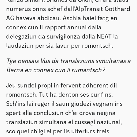
Renzo Simoni, oriunds da Glion, ch’era staus
numerus onns schef dall’AlpTransit Gotthard
AG haveva abdicau. Aschia haiel fatg en
connex cun il rapport annual dalla
delegaziun da survigilonza dalla NEAT la
laudaziun per sia lavur per romontsch.
Tge pensais Vus da translaziuns simultanas a
Berna en connex cun il rumantsch?
Jeu sundel propi in fervent adherent dil
romontsch. Tut ha denton ses cunfins.
Sch’ins lai reger il saun giudezi vegnan ins
spert alla conclusiun ch’ei drova negina
translaziun simultana el cussegl naziunal,
sco quei ch’igl ei per ils ulteriurs treis