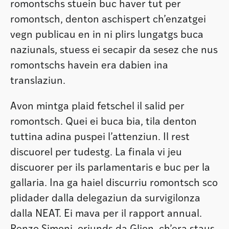
romontschs stuein buc haver tut per
romontsch, denton aschispert ch’enzatgei
vegn publicau en in ni plirs lungatgs buca
naziunals, stuess ei secapir da sesez che nus
romontschs havein era dabien ina
translaziun.
Avon mintga plaid fetschel il salid per
romontsch. Quei ei buca bia, tila denton
tuttina adina puspei l’attenziun. Il rest
discuorel per tudestg. La finala vi jeu
discuorer per ils parlamentaris e buc per la
gallaria. Ina ga haiel discurriu romontsch sco
plidader dalla delegaziun da survigilonza
dalla NEAT. Ei mava per il rapport annual.