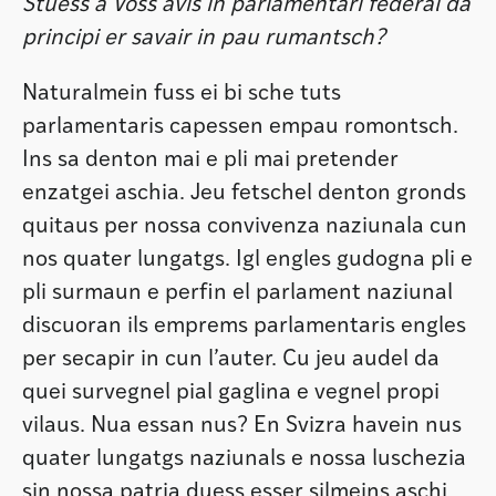
Stuess a Voss avis in parlamentari federal da
principi er savair in pau rumantsch?
Naturalmein fuss ei bi sche tuts
parlamentaris capessen empau romontsch.
Ins sa denton mai e pli mai pretender
enzatgei aschia. Jeu fetschel denton gronds
quitaus per nossa convivenza naziunala cun
nos quater lungatgs. Igl engles gudogna pli e
pli surmaun e perfin el parlament naziunal
discuoran ils emprems parlamentaris engles
per secapir in cun l’auter. Cu jeu audel da
quei survegnel pial gaglina e vegnel propi
vilaus. Nua essan nus? En Svizra havein nus
quater lungatgs naziunals e nossa luschezia
sin nossa patria duess esser silmeins aschi