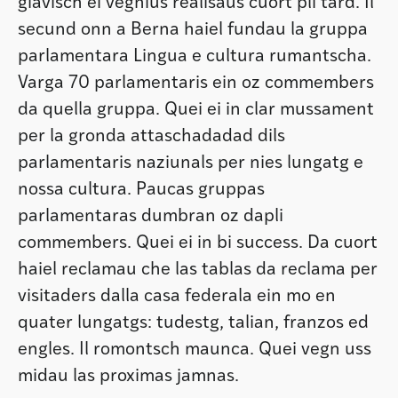
giavisch ei vegnius realisaus cuort pli tard. Il
secund onn a Berna haiel fundau la gruppa
parlamentara Lingua e cultura rumantscha.
Varga 70 parlamentaris ein oz commembers
da quella gruppa. Quei ei in clar mussament
per la gronda attaschadadad dils
parlamentaris naziunals per nies lungatg e
nossa cultura. Paucas gruppas
parlamentaras dumbran oz dapli
commembers. Quei ei in bi success. Da cuort
haiel reclamau che las tablas da reclama per
visitaders dalla casa federala ein mo en
quater lungatgs: tudestg, talian, franzos ed
engles. Il romontsch maunca. Quei vegn uss
midau las proximas jamnas.