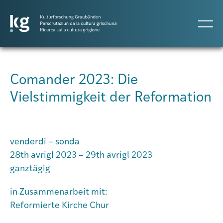
DE
IT
RM
Comander 2023: Die
Vielstimmigkeit der Reformation
Projects
Publicaziuns
venderdi – sonda
28th avrigl 2023 – 29th avrigl 2023
ganztägig
Persunas
in Zusammenarbeit mit:
Agenda
Reformierte Kirche Chur