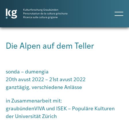
DE
IT
RM
Die Alpen auf dem Teller
Projects
sonda – dumengia
Publicaziuns
20th avust 2022 – 21st avust 2022
ganztägig, verschiedene Anlässe
Persunas
in Zusammenarbeit mit:
graubündenVIVA und ISEK – Populäre Kulturen
der Universität Zürich
Agenda