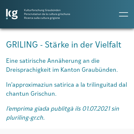
DE
IT
RM
GRILING - Stärke in der Vielfalt
Projects
Eine satirische Annäherung an die
Dreisprachigkeit im Kanton Graubünden.
Publicaziuns
In’approximaziun satirica a la trilinguitad dal
chantun Grischun.
Persunas
l'emprima giada publitgà ils 01.07.2021 sin
pluriling-gr.ch.
Agenda