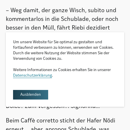
– Weg damit, der ganze Wisch, subito und
kommentarlos in die Schublade, oder noch
besser in den Müll, fährt Riebi dezidiert
dazwischen… und einfach ignorieren,
Um unsere Website für Sie optimal zu gestalten und
doppelt Pizzo nach. Wir wissen doch, porca
fortlaufend verbessern zu können, verwenden wir Cookies.
vacca, selber am besten, was für uns gut ist.
Durch die weitere Nutzung der Website stimmen Sie der
Verwendung von Cookies zu.
Und überhaupt, was wollen die jetzt noch
Weitere Informationen zu Cookies erhalten Sie in unserer
beweisen da unten, oder oben, nach
Datenschutzerklärung
.
zweihundert Jahren Funkstille? Wir haben
einen Standschaden, compagni, das schleckt
Ausblenden
keine Geiss weg… Wie wär’s mit einem
Dolce? zum Vergessen?! Signorina…
Beim Caffè corretto sticht der Hafer Nödi
erneut, …aber, apropos Schublade, was,