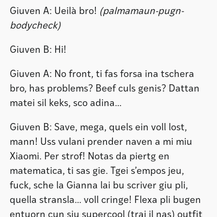
Giuven A: Ueilà bro!
(palmamaun-pugn-
bodycheck)
Giuven B: Hi!
Giuven A: No front, ti fas forsa ina tschera
bro, has problems? Beef culs genis? Dattan
matei sil keks, sco adina…
Giuven B: Save, mega, quels ein voll lost,
mann! Uss vulani prender naven a mi miu
Xiaomi. Per strof! Notas da piertg en
matematica, ti sas gie. Tgei s’empos jeu,
fuck, sche la Gianna lai bu scriver giu pli,
quella stransla… voll cringe! Flexa pli bugen
entuorn cun siu supercool (trai il nas) outfit