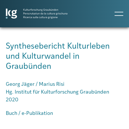
DE
IT
RM
Synthesebericht Kulturleben
und Kulturwandel in
Projects
Graubünden
Publicaziuns
Georg Jäger / Marius Risi
Hg. Institut für Kulturforschung Graubünden
Persunas
2020
Buch / e-Publikation
Agenda