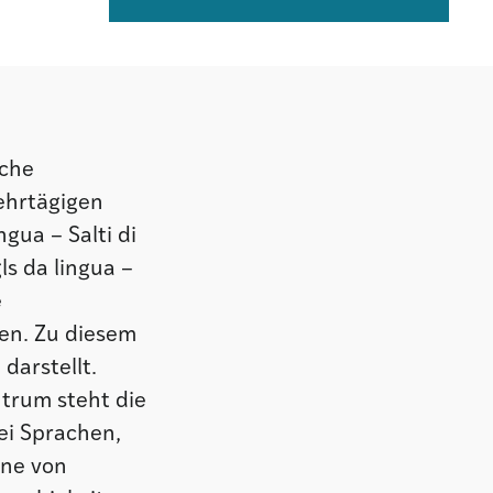
sche
mehrtägigen
gua – Salti di
ls da lingua –
e
en. Zu diesem
darstellt.
ntrum steht die
ei Sprachen,
ene von