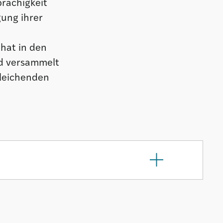
rachigkeit
gung ihrer
 hat in den
nd versammelt
gleichenden