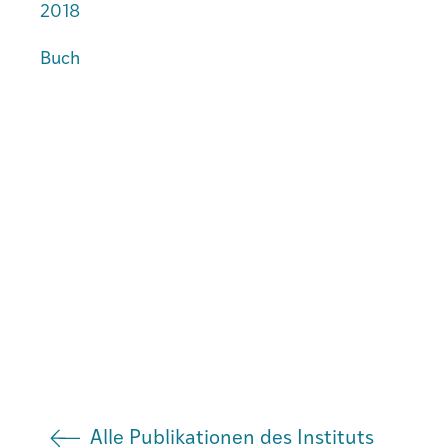
2018
Buch
Institut
Societad
Atlas GR
Alle Publikationen des Instituts