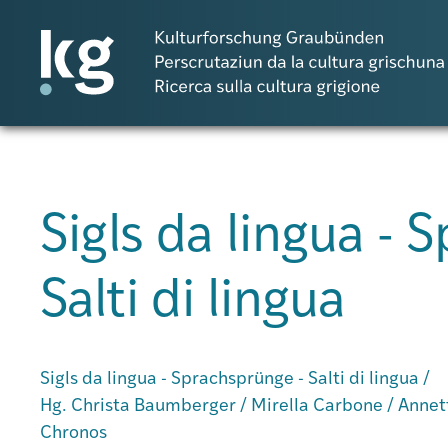
DE
IT
RM
Sigls da lingua - 
Projects
Salti di lingua
Publicaziuns
Persunas
Sigls da lingua - Sprachsprünge - Salti di lingua /
Hg. Christa Baumberger / Mirella Carbone / Anne
Chronos
Agenda