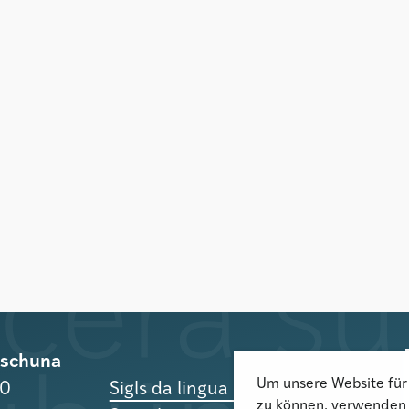
rischuna
Um unsere Website für 
10
Sigls da lingua -
zu können, verwenden 