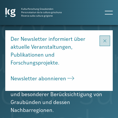
DE
IT
RM
Das Institut für Kulturforschung
Der Newsletter informiert über
Graubünden (ikg) ist eine in Chur
aktuelle Veranstaltungen,
Atlas GR
domizilierte, unabhängige
Publikationen und
Forschungsinstitution. Es betreibt und
Forschungsprojekte.
Projekte
fördert geistes-, sozial- und
kulturwissenschaftliche Forschungen
Newsletter abonnieren
mit allgemeinem Bezug zum Alpenraum
Publikationen
und besonderer Berücksichtigung von
Graubünden und dessen
Personen
Nachbarregionen.